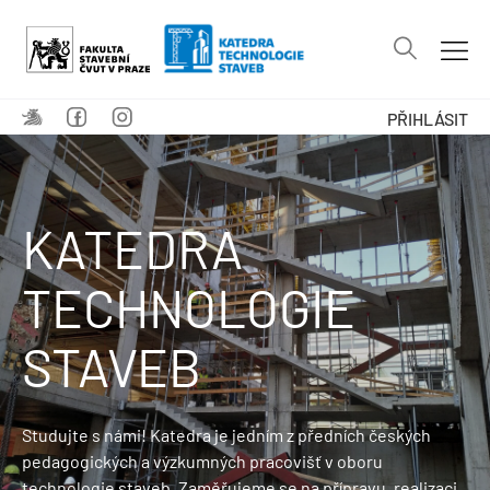
PŘIHLÁSIT
KATEDRA
TECHNOLOGIE
STAVEB
Studujte s námi! Katedra je jedním z předních českých
pedagogických a výzkumných pracovišť v oboru
technologie staveb. Zaměřujeme se na přípravu, realizaci