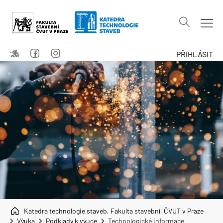
PŘIHLÁSIT
Katedra technologie staveb, Fakulta stavební, ČVUT v Praze
Výuka
Podklady k výuce
Technologické informace