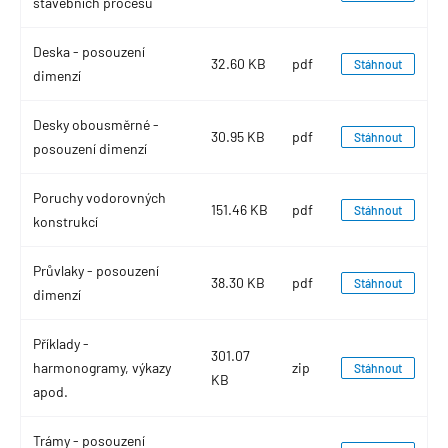
stavebních procesů
Deska - posouzení
32.60 KB
pdf
Stáhnout
dimenzí
Desky obousměrné -
30.95 KB
pdf
Stáhnout
posouzení dimenzí
Poruchy vodorovných
151.46 KB
pdf
Stáhnout
konstrukcí
Průvlaky - posouzení
38.30 KB
pdf
Stáhnout
dimenzí
Příklady -
301.07
harmonogramy, výkazy
zip
Stáhnout
KB
apod.
Trámy - posouzení