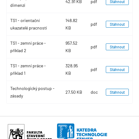
42.91 KB
pdf
Stáhnout
dimenzí
TS1 - orientační
148.82
pdf
Stáhnout
ukazatelé pracností
KB
TS1 - zemní práce -
957.52
pdf
Stáhnout
příklad 2
KB
TS1 - zemní práce -
328.95
pdf
Stáhnout
příklad 1
KB
Technologický postup -
27.50 KB
doc
Stáhnout
zásady