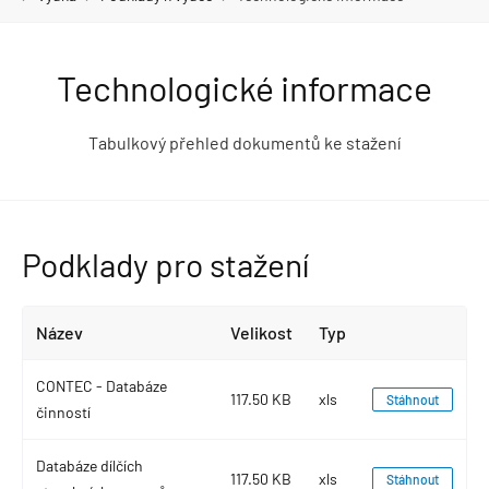
Technologické informace
Tabulkový přehled dokumentů ke stažení
Podklady pro stažení
Název
Velikost
Typ
CONTEC - Databáze
117.50 KB
xls
Stáhnout
činností
Databáze dílčích
117.50 KB
xls
Stáhnout