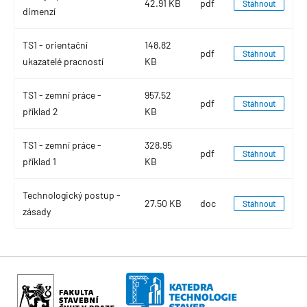
42.91 KB
pdf
Stáhnout
dimenzí
TS1 - orientační
148.82
pdf
Stáhnout
ukazatelé pracností
KB
TS1 - zemní práce -
957.52
pdf
Stáhnout
příklad 2
KB
TS1 - zemní práce -
328.95
pdf
Stáhnout
příklad 1
KB
Technologický postup -
27.50 KB
doc
Stáhnout
zásady