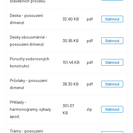
stavebních procesů
Deska - posouzení
32.60 KB
pdf
Stáhnout
dimenzí
Desky obousměrné -
30.95 KB
pdf
Stáhnout
posouzení dimenzí
Poruchy vodorovných
151.46 KB
pdf
Stáhnout
konstrukcí
Průvlaky - posouzení
38.30 KB
pdf
Stáhnout
dimenzí
Příklady -
301.07
harmonogramy, výkazy
zip
Stáhnout
KB
apod.
Trámy - posouzení