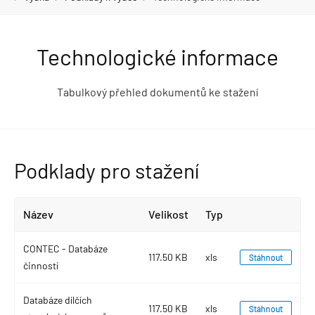
Technologické informace
Tabulkový přehled dokumentů ke stažení
Podklady pro stažení
Název
Velikost
Typ
CONTEC - Databáze
117.50 KB
xls
Stáhnout
činností
Databáze dílčích
117.50 KB
xls
Stáhnout