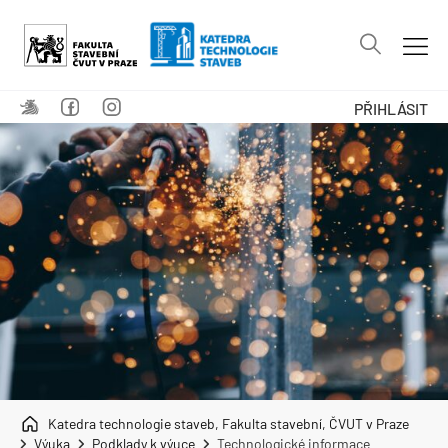
PŘIHLÁSIT
Katedra technologie staveb, Fakulta stavební, ČVUT v Praze
Výuka
Podklady k výuce
Technologické informace