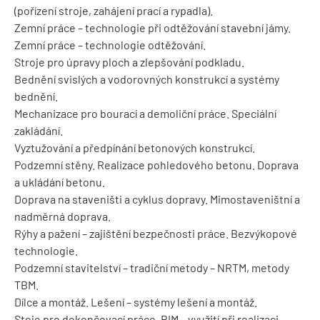
(pořízení stroje, zahájení prací a rypadla).
Zemní práce – technologie při odtěžování stavební jámy.
Zemní práce – technologie odtěžování.
Stroje pro úpravy ploch a zlepšování podkladu.
Bednění svislých a vodorovných konstrukcí a systémy
bednění.
Mechanizace pro bourací a demoliční práce. Speciální
zakládání.
Vyztužování a předpínání betonových konstrukcí.
Podzemní stěny. Realizace pohledového betonu. Doprava
a ukládání betonu.
Doprava na staveništi a cyklus dopravy. Mimostaveništní a
nadměrná doprava.
Rýhy a pažení – zajištění bezpečnosti práce. Bezvýkopové
technologie.
Podzemní stavitelství – tradiční metody – NRTM, metody
TBM.
Dílce a montáž. Lešení – systémy lešení a montáž.
Stoje pro dokončovací práce. BIM – využití při realizaci