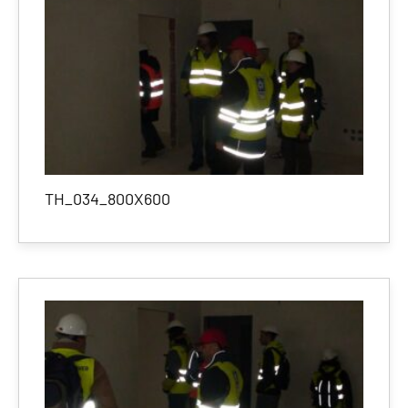
TH_034_800X600