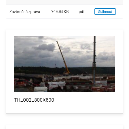
Závěrečná zpráva
749.93 KB
pdf
Stáhnout
TH_002_800X600