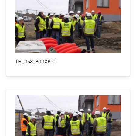
TH_038_800X600